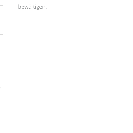
bewältigen.
o
e
t
-