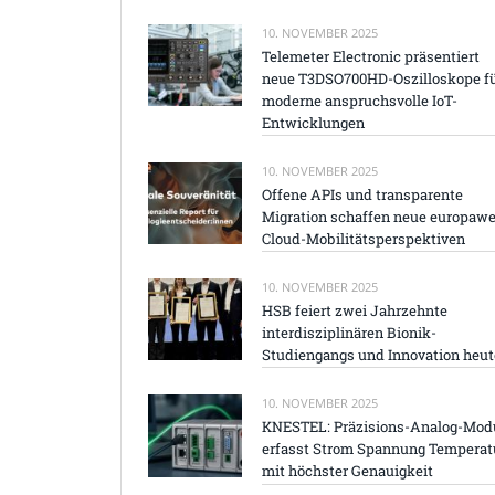
10. NOVEMBER 2025
Telemeter Electronic präsentiert
neue T3DSO700HD-Oszilloskope f
moderne anspruchsvolle IoT-
Entwicklungen
10. NOVEMBER 2025
Offene APIs und transparente
Migration schaffen neue europawe
Cloud-Mobilitätsperspektiven
10. NOVEMBER 2025
HSB feiert zwei Jahrzehnte
interdisziplinären Bionik-
Studiengangs und Innovation heut
10. NOVEMBER 2025
KNESTEL: Präzisions-Analog-Mod
erfasst Strom Spannung Temperat
mit höchster Genauigkeit