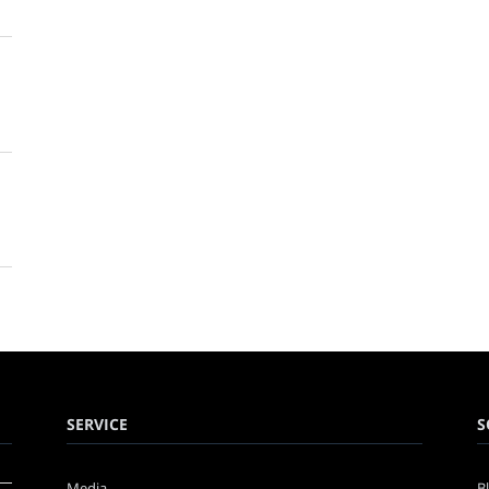
SERVICE
S
Media
B