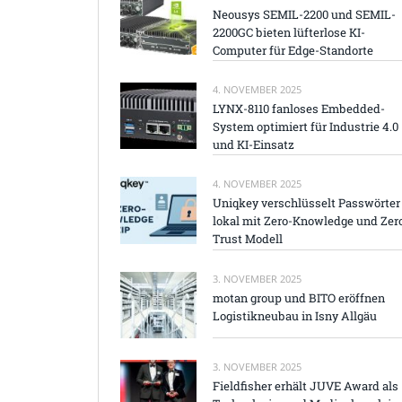
Neousys SEMIL-2200 und SEMIL-
2200GC bieten lüfterlose KI-
Computer für Edge-Standorte
4. NOVEMBER 2025
LYNX-8110 fanloses Embedded-
System optimiert für Industrie 4.0
und KI-Einsatz
4. NOVEMBER 2025
Uniqkey verschlüsselt Passwörter
lokal mit Zero-Knowledge und Zer
Trust Modell
3. NOVEMBER 2025
motan group und BITO eröffnen
Logistikneubau in Isny Allgäu
3. NOVEMBER 2025
Fieldfisher erhält JUVE Award als