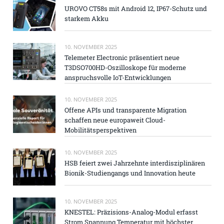
UROVO CT58s mit Android 12, IP67-Schutz und
starkem Akku
10. NOVEMBER 2025
Telemeter Electronic präsentiert neue
T3DSO700HD-Oszilloskope für moderne
anspruchsvolle IoT-Entwicklungen
10. NOVEMBER 2025
Offene APIs und transparente Migration
schaffen neue europaweit Cloud-
Mobilitätsperspektiven
10. NOVEMBER 2025
HSB feiert zwei Jahrzehnte interdisziplinären
Bionik-Studiengangs und Innovation heute
10. NOVEMBER 2025
KNESTEL: Präzisions-Analog-Modul erfasst
Strom Spannung Temperatur mit höchster