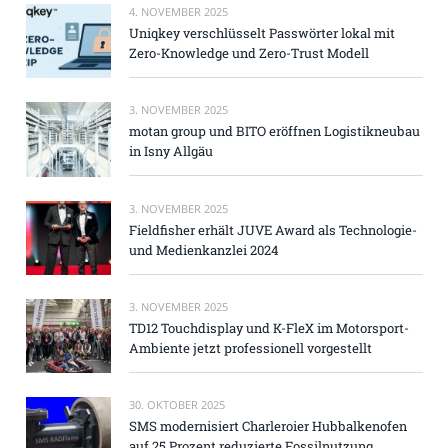
4. NOVEMBER 2025
Uniqkey verschlüsselt Passwörter lokal mit
Zero-Knowledge und Zero-Trust Modell
3. NOVEMBER 2025
motan group und BITO eröffnen Logistikneubau
in Isny Allgäu
3. NOVEMBER 2025
Fieldfisher erhält JUVE Award als Technologie-
und Medienkanzlei 2024
3. NOVEMBER 2025
TD12 Touchdisplay und K-FleX im Motorsport-
Ambiente jetzt professionell vorgestellt
30. OKTOBER 2025
SMS modernisiert Charleroier Hubbalkenofen
auf 25 Prozent reduzierte Fossilnutzung