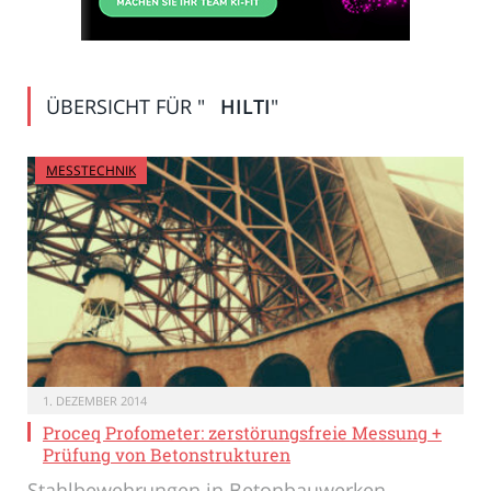
ÜBERSICHT FÜR "
HILTI
"
MESSTECHNIK
1. DEZEMBER 2014
Proceq Profometer: zerstörungsfreie Messung +
Prüfung von Betonstrukturen
Stahlbewehrungen in Betonbauwerken