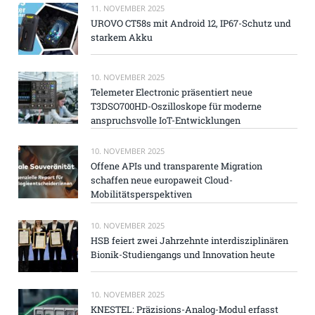
11. NOVEMBER 2025
UROVO CT58s mit Android 12, IP67-Schutz und
starkem Akku
10. NOVEMBER 2025
Telemeter Electronic präsentiert neue
T3DSO700HD-Oszilloskope für moderne
anspruchsvolle IoT-Entwicklungen
10. NOVEMBER 2025
Offene APIs und transparente Migration
schaffen neue europaweit Cloud-
Mobilitätsperspektiven
10. NOVEMBER 2025
HSB feiert zwei Jahrzehnte interdisziplinären
Bionik-Studiengangs und Innovation heute
10. NOVEMBER 2025
KNESTEL: Präzisions-Analog-Modul erfasst