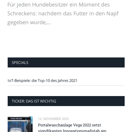
Für jeden Hundebesitzer ein Moment des
Schreckens: nachdem das Futter in den Napf
gegeben wurde,…
SPECIALS
IoT-Beispiele: die Top-10 des Jahres 2021
TICKER: DAS IST WICHTIG
12. NOVEMBER 2025
Portalwaschanlage Vega 2022 setzt
signifikanten Innovationsmaßstab am