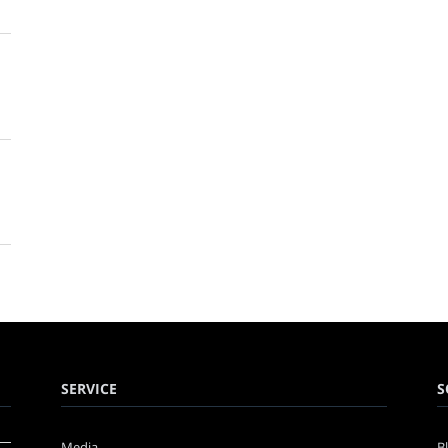
SERVICE
S
Media
B