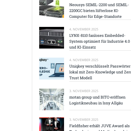
Neousys SEMIL-2200 und SEMIL-
2200GC bieten lüfterlose KI-
Computer für Edge-Standorte
4. NOVEMBER 2025
LYNX-8110 fanloses Embedded-
System optimiert für Industrie 4.0
und KI-Einsatz
4. NOVEMBER 2025
Uniqkey verschlüsselt Passwörter
lokal mit Zero-Knowledge und Zer
Trust Modell
3. NOVEMBER 2025
motan group und BITO eröffnen
Logistikneubau in Isny Allgäu
3. NOVEMBER 2025
Fieldfisher erhält JUVE Award als