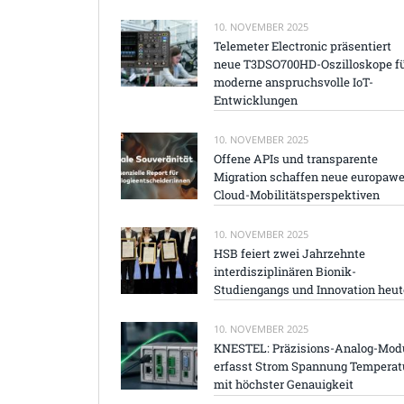
10. NOVEMBER 2025
Telemeter Electronic präsentiert
neue T3DSO700HD-Oszilloskope f
moderne anspruchsvolle IoT-
Entwicklungen
10. NOVEMBER 2025
Offene APIs und transparente
Migration schaffen neue europawe
Cloud-Mobilitätsperspektiven
10. NOVEMBER 2025
HSB feiert zwei Jahrzehnte
interdisziplinären Bionik-
Studiengangs und Innovation heut
10. NOVEMBER 2025
KNESTEL: Präzisions-Analog-Mod
erfasst Strom Spannung Temperat
mit höchster Genauigkeit