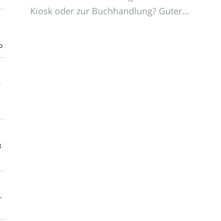
Kiosk oder zur Buchhandlung? Guter…
o
e
t
-