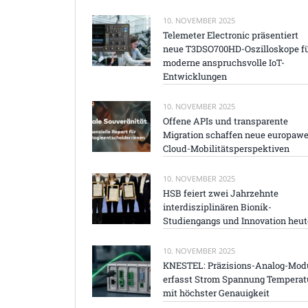
10. NOVEMBER 2025
Telemeter Electronic präsentiert
neue T3DSO700HD-Oszilloskope f
moderne anspruchsvolle IoT-
Entwicklungen
10. NOVEMBER 2025
Offene APIs und transparente
Migration schaffen neue europawe
Cloud-Mobilitätsperspektiven
10. NOVEMBER 2025
HSB feiert zwei Jahrzehnte
interdisziplinären Bionik-
Studiengangs und Innovation heut
10. NOVEMBER 2025
KNESTEL: Präzisions-Analog-Mod
erfasst Strom Spannung Temperat
mit höchster Genauigkeit