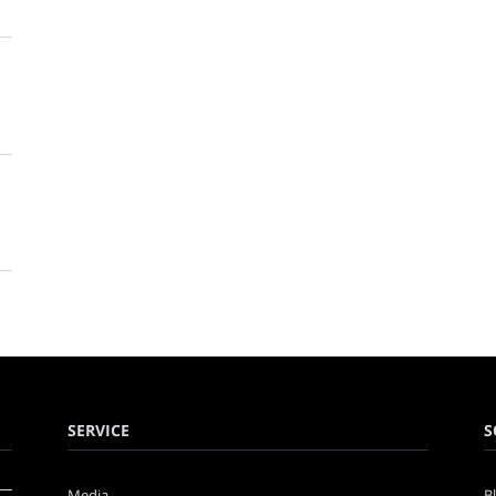
SERVICE
S
Media
B