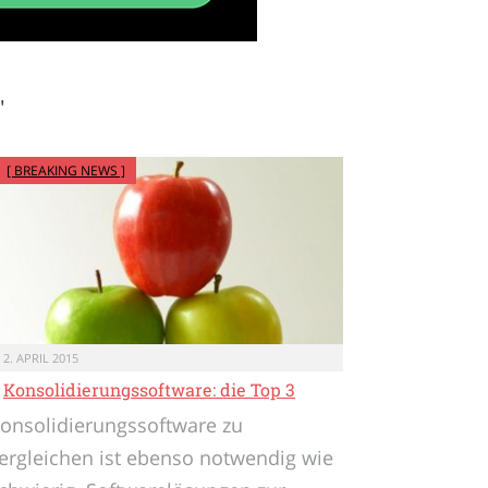
"
[ BREAKING NEWS ]
2. APRIL 2015
Konsolidierungssoftware: die Top 3
onsolidierungssoftware zu
ergleichen ist ebenso notwendig wie