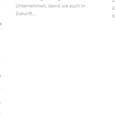
s
Unternehmen, damit sie auch in
K
Zukunft…
K
o
e
t
-