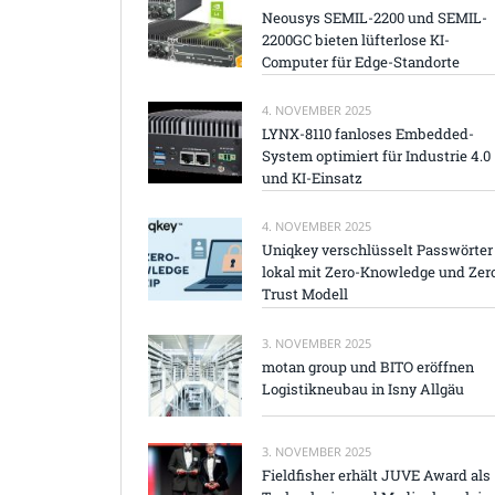
Neousys SEMIL-2200 und SEMIL-
2200GC bieten lüfterlose KI-
Computer für Edge-Standorte
4. NOVEMBER 2025
LYNX-8110 fanloses Embedded-
System optimiert für Industrie 4.0
und KI-Einsatz
4. NOVEMBER 2025
Uniqkey verschlüsselt Passwörter
lokal mit Zero-Knowledge und Zer
Trust Modell
3. NOVEMBER 2025
motan group und BITO eröffnen
Logistikneubau in Isny Allgäu
3. NOVEMBER 2025
Fieldfisher erhält JUVE Award als