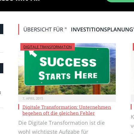
ÜBERSICHT FÜR "
INVESTITIONSPLANUNG
DIGITALE TRANSFORMATION
t
7. APRIL 2015
Digitale Transformation: Unternehmen
begehen oft die gleichen Fehler
K
Die Digitale Transformation ist die
v
wohl wichtigste Aufgabe für