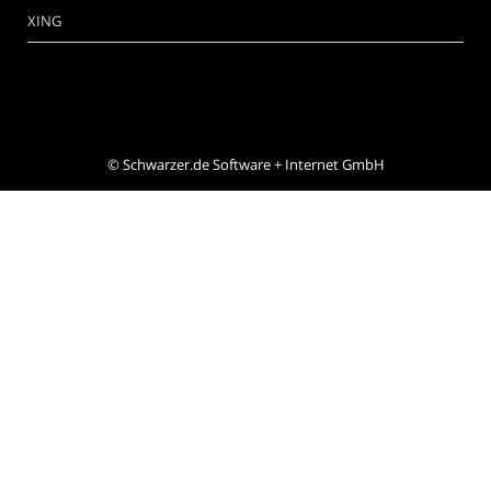
XING
©
Schwarzer.de Software + Internet GmbH