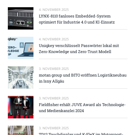
4. NOVEMBER 2025
LYNX-8110 fanloses Embedded-System
optimiert für Industrie 4.0 und KI-Einsatz
4. NOVEMBER 2025
Uniqkey verschlüsselt Passwörter lokal mit
Zero-Knowledge und Zero-Trust Modell
3. NOVEMBER 2025
motan group und BITO eröffnen Logistikneubau
in Isny Allgäu
3. NOVEMBER 2025
Fieldfisher erhält JUVE Award als Technologie-
und Medienkanzlei 2024
3. NOVEMBER 2025
TD12 Touchdisplay und K-FleX im Motorsport-