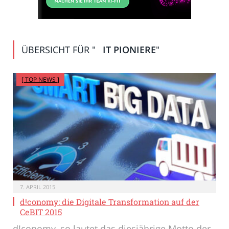
ÜBERSICHT FÜR "
IT PIONIERE
"
[ TOP NEWS ]
7. APRIL 2015
d!conomy: die Digitale Transformation auf der
CeBIT 2015
d!conomy, so lautet das diesjährige Motto der