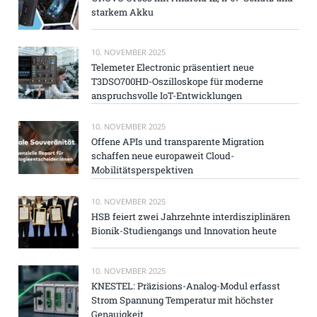
starkem Akku
10. NOVEMBER 2025
Telemeter Electronic präsentiert neue
T3DSO700HD-Oszilloskope für moderne
anspruchsvolle IoT-Entwicklungen
10. NOVEMBER 2025
Offene APIs und transparente Migration
schaffen neue europaweit Cloud-
Mobilitätsperspektiven
10. NOVEMBER 2025
HSB feiert zwei Jahrzehnte interdisziplinären
Bionik-Studiengangs und Innovation heute
10. NOVEMBER 2025
KNESTEL: Präzisions-Analog-Modul erfasst
Strom Spannung Temperatur mit höchster
Genauigkeit