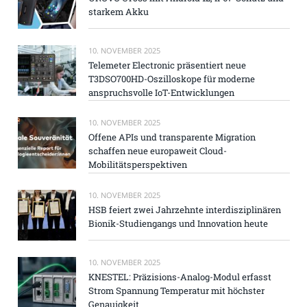
starkem Akku
10. NOVEMBER 2025
Telemeter Electronic präsentiert neue
T3DSO700HD-Oszilloskope für moderne
anspruchsvolle IoT-Entwicklungen
10. NOVEMBER 2025
Offene APIs und transparente Migration
schaffen neue europaweit Cloud-
Mobilitätsperspektiven
10. NOVEMBER 2025
HSB feiert zwei Jahrzehnte interdisziplinären
Bionik-Studiengangs und Innovation heute
10. NOVEMBER 2025
KNESTEL: Präzisions-Analog-Modul erfasst
Strom Spannung Temperatur mit höchster
Genauigkeit