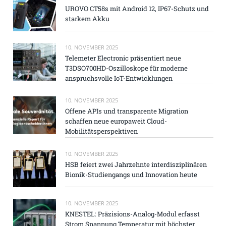
UROVO CT58s mit Android 12, IP67-Schutz und
starkem Akku
10. NOVEMBER 2025
Telemeter Electronic präsentiert neue
T3DSO700HD-Oszilloskope für moderne
anspruchsvolle IoT-Entwicklungen
10. NOVEMBER 2025
Offene APIs und transparente Migration
schaffen neue europaweit Cloud-
Mobilitätsperspektiven
10. NOVEMBER 2025
HSB feiert zwei Jahrzehnte interdisziplinären
Bionik-Studiengangs und Innovation heute
10. NOVEMBER 2025
KNESTEL: Präzisions-Analog-Modul erfasst
Strom Spannung Temperatur mit höchster