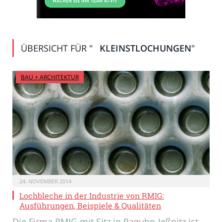
ÜBERSICHT FÜR "
KLEINSTLOCHUNGEN
"
BAU + ARCHITEKTUR
24. NOVEMBER 2014
Lochbleche in der Industrie von RMIG:
Ausführungen, Beispiele & Qualitäten
Die Firma RMIG mit Sitz in Raguhn-Jeßnitz ist