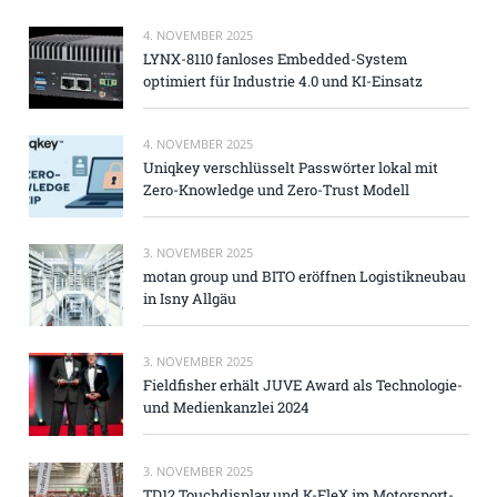
4. NOVEMBER 2025
LYNX-8110 fanloses Embedded-System
optimiert für Industrie 4.0 und KI-Einsatz
4. NOVEMBER 2025
Uniqkey verschlüsselt Passwörter lokal mit
Zero-Knowledge und Zero-Trust Modell
3. NOVEMBER 2025
motan group und BITO eröffnen Logistikneubau
in Isny Allgäu
3. NOVEMBER 2025
Fieldfisher erhält JUVE Award als Technologie-
und Medienkanzlei 2024
3. NOVEMBER 2025
TD12 Touchdisplay und K-FleX im Motorsport-