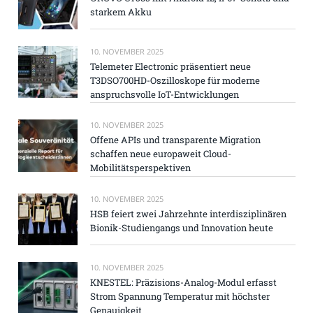
starkem Akku
10. NOVEMBER 2025
Telemeter Electronic präsentiert neue
T3DSO700HD-Oszilloskope für moderne
anspruchsvolle IoT-Entwicklungen
10. NOVEMBER 2025
Offene APIs und transparente Migration
schaffen neue europaweit Cloud-
Mobilitätsperspektiven
10. NOVEMBER 2025
HSB feiert zwei Jahrzehnte interdisziplinären
Bionik-Studiengangs und Innovation heute
10. NOVEMBER 2025
KNESTEL: Präzisions-Analog-Modul erfasst
Strom Spannung Temperatur mit höchster
Genauigkeit