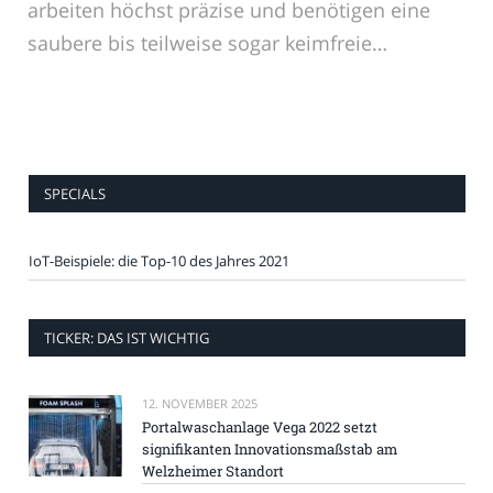
arbeiten höchst präzise und benötigen eine
saubere bis teilweise sogar keimfreie…
SPECIALS
IoT-Beispiele: die Top-10 des Jahres 2021
TICKER: DAS IST WICHTIG
12. NOVEMBER 2025
Portalwaschanlage Vega 2022 setzt
signifikanten Innovationsmaßstab am
Welzheimer Standort