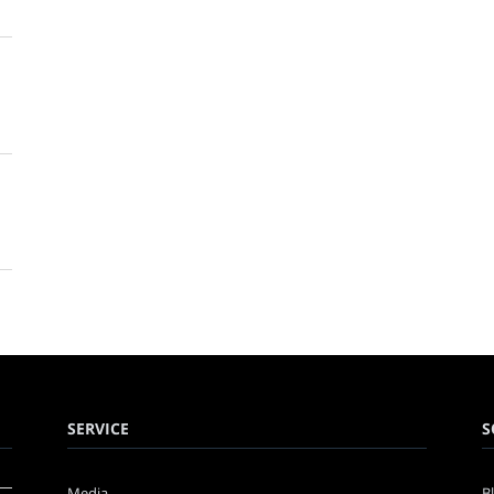
SERVICE
S
Media
B