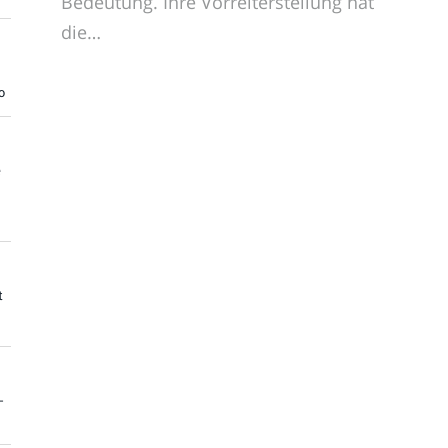
Bedeutung. Ihre Vorreiterstellung hat
die…
o
e
t
-