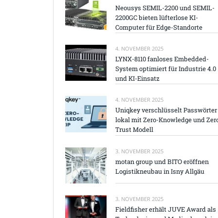
Neousys SEMIL-2200 und SEMIL-
2200GC bieten lüfterlose KI-
Computer für Edge-Standorte
4. NOVEMBER 2025
LYNX-8110 fanloses Embedded-
System optimiert für Industrie 4.0
und KI-Einsatz
4. NOVEMBER 2025
Uniqkey verschlüsselt Passwörter
lokal mit Zero-Knowledge und Zer
Trust Modell
3. NOVEMBER 2025
motan group und BITO eröffnen
Logistikneubau in Isny Allgäu
3. NOVEMBER 2025
Fieldfisher erhält JUVE Award als