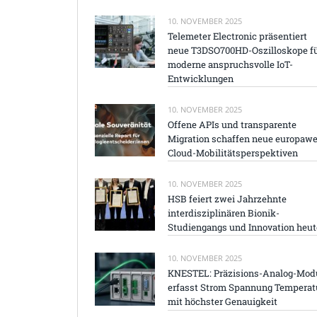
10. NOVEMBER 2025
Telemeter Electronic präsentiert
neue T3DSO700HD-Oszilloskope f
moderne anspruchsvolle IoT-
Entwicklungen
10. NOVEMBER 2025
Offene APIs und transparente
Migration schaffen neue europawe
Cloud-Mobilitätsperspektiven
10. NOVEMBER 2025
HSB feiert zwei Jahrzehnte
interdisziplinären Bionik-
Studiengangs und Innovation heut
10. NOVEMBER 2025
KNESTEL: Präzisions-Analog-Mod
erfasst Strom Spannung Temperat
mit höchster Genauigkeit