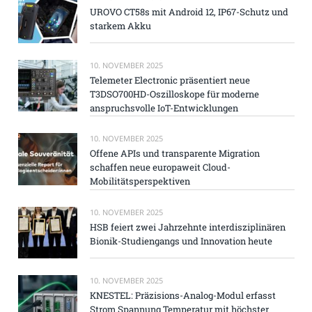
UROVO CT58s mit Android 12, IP67-Schutz und
starkem Akku
10. NOVEMBER 2025
Telemeter Electronic präsentiert neue
T3DSO700HD-Oszilloskope für moderne
anspruchsvolle IoT-Entwicklungen
10. NOVEMBER 2025
Offene APIs und transparente Migration
schaffen neue europaweit Cloud-
Mobilitätsperspektiven
10. NOVEMBER 2025
HSB feiert zwei Jahrzehnte interdisziplinären
Bionik-Studiengangs und Innovation heute
10. NOVEMBER 2025
KNESTEL: Präzisions-Analog-Modul erfasst
Strom Spannung Temperatur mit höchster