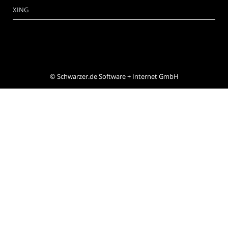
XING
©
Schwarzer.de Software + Internet GmbH