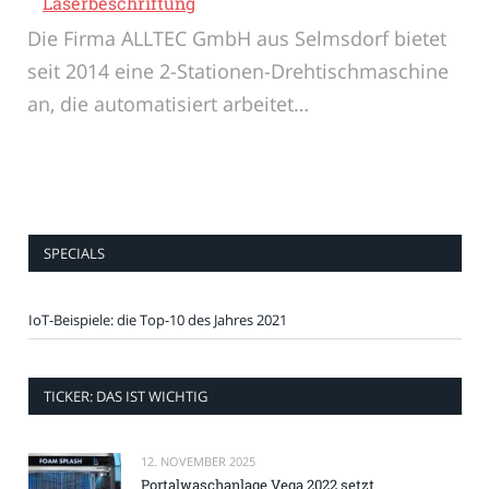
Laserbeschriftung
Die Firma ALLTEC GmbH aus Selmsdorf bietet
seit 2014 eine 2-Stationen-Drehtischmaschine
an, die automatisiert arbeitet…
SPECIALS
IoT-Beispiele: die Top-10 des Jahres 2021
TICKER: DAS IST WICHTIG
12. NOVEMBER 2025
Portalwaschanlage Vega 2022 setzt