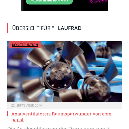
ÜBERSICHT FÜR "
LAUFRAD
"
KONSTRUKTION
22. SEPTEMBER 2014
Axialventilatoren: Raumsparwunder von ebm-
papst
Die Axialventilatoren der Firma ebm-papst