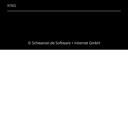
XING
©
Schwarzer.de Software + Internet GmbH