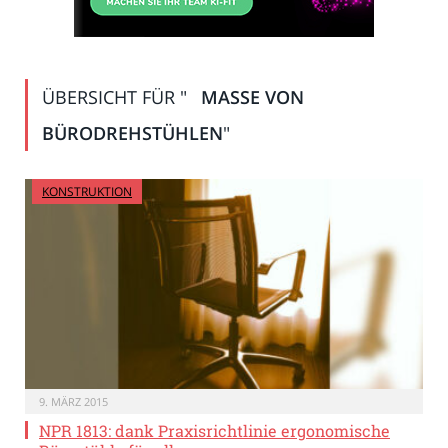
ÜBERSICHT FÜR "
MASSE VON B
ÜRODREHSTÜHLEN
"
KONSTRUKTION
9. MÄRZ 2015
NPR 1813: dank Praxisrichtlinie ergonomische