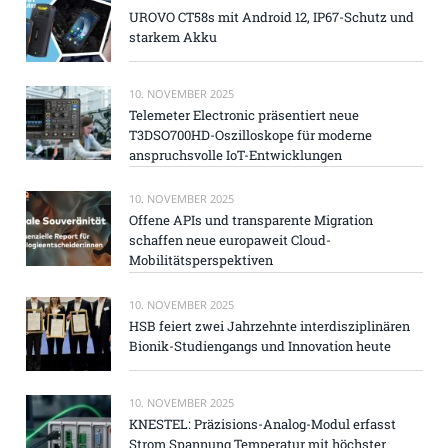
UROVO CT58s mit Android 12, IP67-Schutz und
starkem Akku
10. NOVEMBER 2025
Telemeter Electronic präsentiert neue
T3DSO700HD-Oszilloskope für moderne
anspruchsvolle IoT-Entwicklungen
10. NOVEMBER 2025
Offene APIs und transparente Migration
schaffen neue europaweit Cloud-
Mobilitätsperspektiven
10. NOVEMBER 2025
HSB feiert zwei Jahrzehnte interdisziplinären
Bionik-Studiengangs und Innovation heute
10. NOVEMBER 2025
KNESTEL: Präzisions-Analog-Modul erfasst
Strom Spannung Temperatur mit höchster