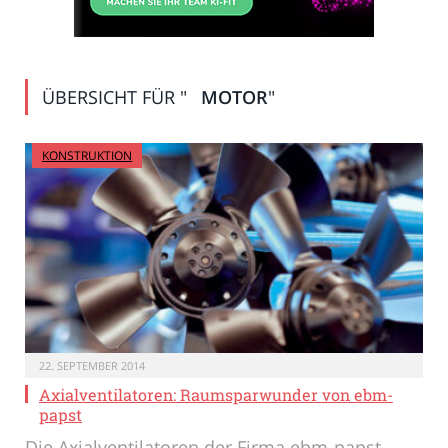
ÜBERSICHT FÜR "
MOTOR
"
KONSTRUKTION
22. SEPTEMBER 2014
Axialventilatoren: Raumsparwunder von ebm-
papst
Die Axialventilatoren der Firma ebm-papst