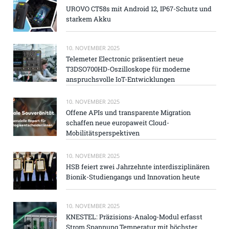
UROVO CT58s mit Android 12, IP67-Schutz und
starkem Akku
10. NOVEMBER 2025
Telemeter Electronic präsentiert neue
T3DSO700HD-Oszilloskope für moderne
anspruchsvolle IoT-Entwicklungen
10. NOVEMBER 2025
Offene APIs und transparente Migration
schaffen neue europaweit Cloud-
Mobilitätsperspektiven
10. NOVEMBER 2025
HSB feiert zwei Jahrzehnte interdisziplinären
Bionik-Studiengangs und Innovation heute
10. NOVEMBER 2025
KNESTEL: Präzisions-Analog-Modul erfasst
Strom Spannung Temperatur mit höchster