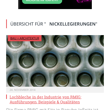
ÜBERSICHT FÜR "
NICKELLEGIERUNGEN
"
BAU + ARCHITEKTUR
24. NOVEMBER 2014
Lochbleche in der Industrie von RMIG:
Ausführungen, Beispiele & Qualitäten
Die Firma RMIG mit Sitz in Raguhn-Jeßnitz ist