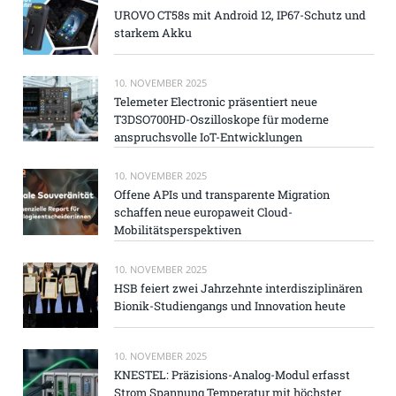
UROVO CT58s mit Android 12, IP67-Schutz und
starkem Akku
10. NOVEMBER 2025
Telemeter Electronic präsentiert neue
T3DSO700HD-Oszilloskope für moderne
anspruchsvolle IoT-Entwicklungen
10. NOVEMBER 2025
Offene APIs und transparente Migration
schaffen neue europaweit Cloud-
Mobilitätsperspektiven
10. NOVEMBER 2025
HSB feiert zwei Jahrzehnte interdisziplinären
Bionik-Studiengangs und Innovation heute
10. NOVEMBER 2025
KNESTEL: Präzisions-Analog-Modul erfasst
Strom Spannung Temperatur mit höchster