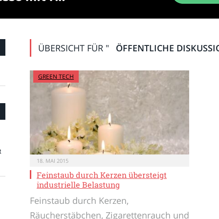
ÜBERSICHT FÜR "
ÖFFENTLICHE DISKUSSI
GREEN TECH
t
18. MAI 2015
Feinstaub durch Kerzen übersteigt
industrielle Belastung
Feinstaub durch Kerzen,
Räucherstäbchen, Zigarettenrauch und