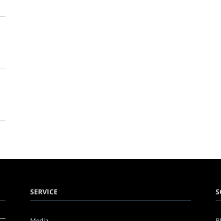
SERVICE
S
Media
B