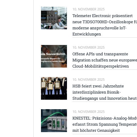
10. NOVEMBER 2025
Telemeter Electronic präsentiert
neue T3DSO700HD-Oszilloskope f
moderne anspruchsvolle IoT-
Entwicklungen
10. NOVEMBER 2025
Offene APIs und transparente
Migration schaffen neue europawe
Cloud-Mobilitätsperspektiven
10. NOVEMBER 2025
HSB feiert zwei Jahrzehnte
interdisziplinären Bionik-
Studiengangs und Innovation heut
10. NOVEMBER 2025
KNESTEL: Präzisions-Analog-Mod
erfasst Strom Spannung Temperat
mit höchster Genauigkeit