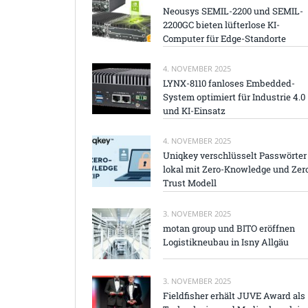
Neousys SEMIL-2200 und SEMIL-
2200GC bieten lüfterlose KI-
Computer für Edge-Standorte
4. NOVEMBER 2025
LYNX-8110 fanloses Embedded-
System optimiert für Industrie 4.0
und KI-Einsatz
4. NOVEMBER 2025
Uniqkey verschlüsselt Passwörter
lokal mit Zero-Knowledge und Zer
Trust Modell
3. NOVEMBER 2025
motan group und BITO eröffnen
Logistikneubau in Isny Allgäu
3. NOVEMBER 2025
Fieldfisher erhält JUVE Award als