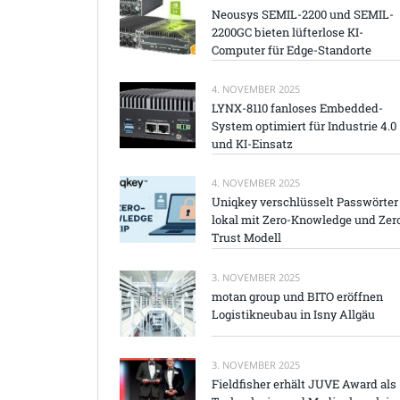
Neousys SEMIL-2200 und SEMIL-
2200GC bieten lüfterlose KI-
Computer für Edge-Standorte
4. NOVEMBER 2025
LYNX-8110 fanloses Embedded-
System optimiert für Industrie 4.0
und KI-Einsatz
4. NOVEMBER 2025
Uniqkey verschlüsselt Passwörter
lokal mit Zero-Knowledge und Zer
Trust Modell
3. NOVEMBER 2025
motan group und BITO eröffnen
Logistikneubau in Isny Allgäu
3. NOVEMBER 2025
Fieldfisher erhält JUVE Award als