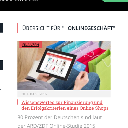
ÜBERSICHT FÜR "
ONLINEGESCHÄFT
"
FINANZEN
t
30. AUGUST 2016
Wissenswertes zur Finanzierung und
den Erfolgskriterien eines Online Shops
80 Prozent der Deutschen sind laut
der ARD/ZDF Online-Studie 2015