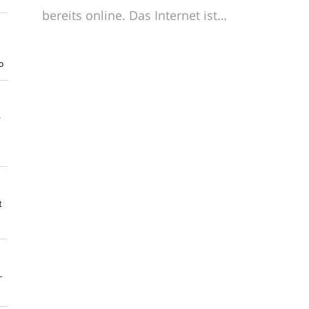
bereits online. Das Internet ist…
o
e
t
-