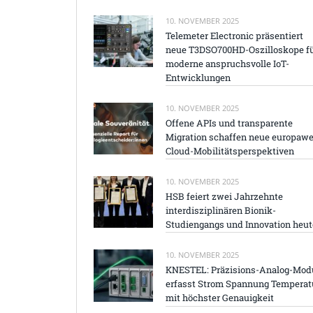
10. NOVEMBER 2025
Telemeter Electronic präsentiert
neue T3DSO700HD-Oszilloskope f
moderne anspruchsvolle IoT-
Entwicklungen
10. NOVEMBER 2025
Offene APIs und transparente
Migration schaffen neue europawe
Cloud-Mobilitätsperspektiven
10. NOVEMBER 2025
HSB feiert zwei Jahrzehnte
interdisziplinären Bionik-
Studiengangs und Innovation heut
10. NOVEMBER 2025
KNESTEL: Präzisions-Analog-Mod
erfasst Strom Spannung Temperat
mit höchster Genauigkeit