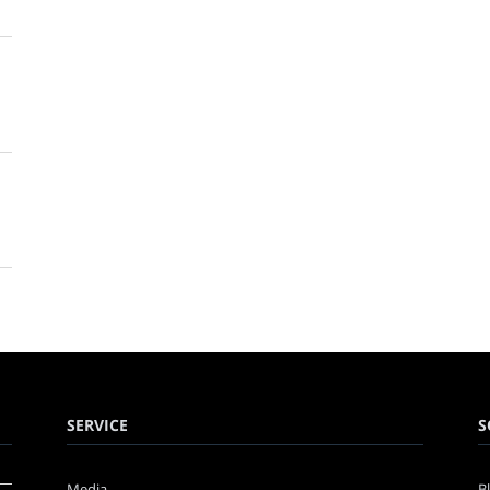
SERVICE
S
Media
B