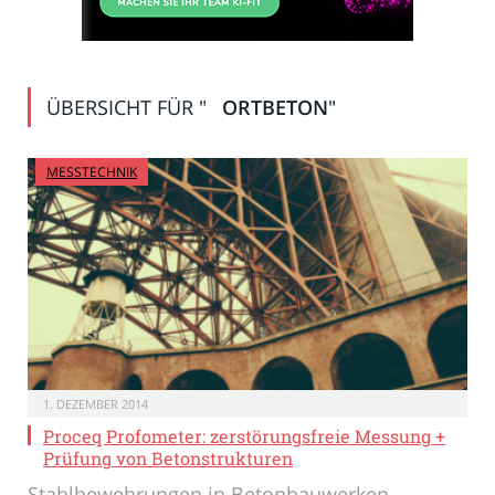
ÜBERSICHT FÜR "
ORTBETON
"
MESSTECHNIK
1. DEZEMBER 2014
Proceq Profometer: zerstörungsfreie Messung +
Prüfung von Betonstrukturen
Stahlbewehrungen in Betonbauwerken