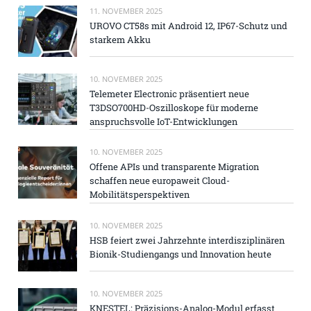
11. NOVEMBER 2025
UROVO CT58s mit Android 12, IP67-Schutz und
starkem Akku
10. NOVEMBER 2025
Telemeter Electronic präsentiert neue
T3DSO700HD-Oszilloskope für moderne
anspruchsvolle IoT-Entwicklungen
10. NOVEMBER 2025
Offene APIs und transparente Migration
schaffen neue europaweit Cloud-
Mobilitätsperspektiven
10. NOVEMBER 2025
HSB feiert zwei Jahrzehnte interdisziplinären
Bionik-Studiengangs und Innovation heute
10. NOVEMBER 2025
KNESTEL: Präzisions-Analog-Modul erfasst