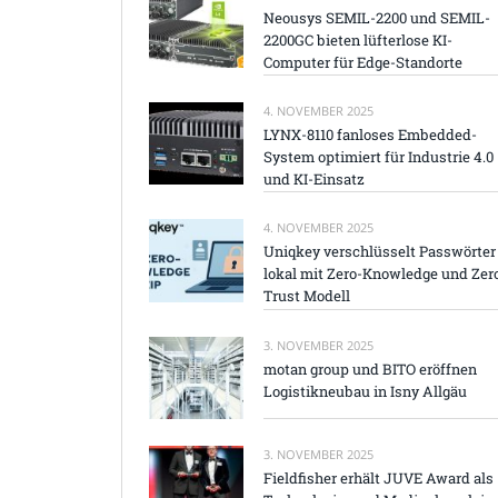
Neousys SEMIL-2200 und SEMIL-
2200GC bieten lüfterlose KI-
Computer für Edge-Standorte
4. NOVEMBER 2025
LYNX-8110 fanloses Embedded-
System optimiert für Industrie 4.0
und KI-Einsatz
4. NOVEMBER 2025
Uniqkey verschlüsselt Passwörter
lokal mit Zero-Knowledge und Zer
Trust Modell
3. NOVEMBER 2025
motan group und BITO eröffnen
Logistikneubau in Isny Allgäu
3. NOVEMBER 2025
Fieldfisher erhält JUVE Award als