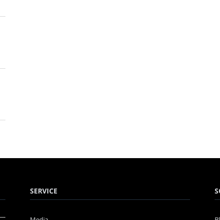
SERVICE
S
Media
B