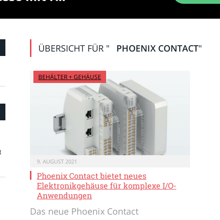
ÜBERSICHT FÜR "
PHOENIX CONTACT
"
BEHÄLTER + GEHÄUSE
t
9. AUGUST 2021
Phoenix Contact bietet neues
Elektronikgehäuse für komplexe I/O-
Anwendungen
Das neue Phoenix Contact