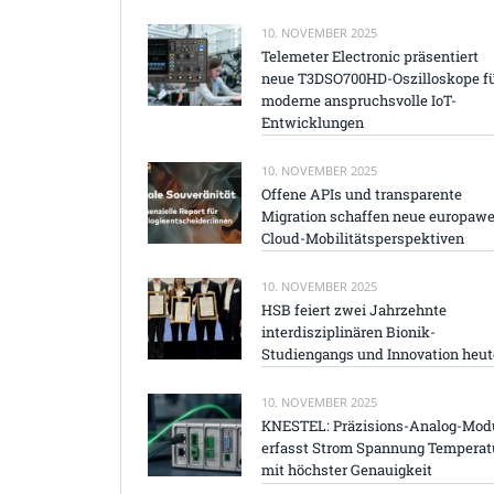
10. NOVEMBER 2025
Telemeter Electronic präsentiert
neue T3DSO700HD-Oszilloskope f
moderne anspruchsvolle IoT-
Entwicklungen
10. NOVEMBER 2025
Offene APIs und transparente
Migration schaffen neue europawe
Cloud-Mobilitätsperspektiven
10. NOVEMBER 2025
HSB feiert zwei Jahrzehnte
interdisziplinären Bionik-
Studiengangs und Innovation heut
10. NOVEMBER 2025
KNESTEL: Präzisions-Analog-Mod
erfasst Strom Spannung Temperat
mit höchster Genauigkeit