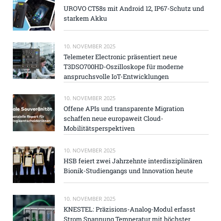
UROVO CT58s mit Android 12, IP67-Schutz und
starkem Akku
10. NOVEMBER 2025
Telemeter Electronic präsentiert neue
T3DSO700HD-Oszilloskope für moderne
anspruchsvolle IoT-Entwicklungen
10. NOVEMBER 2025
Offene APIs und transparente Migration
schaffen neue europaweit Cloud-
Mobilitätsperspektiven
10. NOVEMBER 2025
HSB feiert zwei Jahrzehnte interdisziplinären
Bionik-Studiengangs und Innovation heute
10. NOVEMBER 2025
KNESTEL: Präzisions-Analog-Modul erfasst
Strom Spannung Temperatur mit höchster