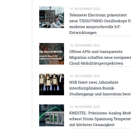
10. NOVEMBER 2025
Telemeter Electronic präsentiert
neue T3DSO700HD-Oszilloskope f
moderne anspruchsvolle IoT-
Entwicklungen
10. NOVEMBER 2025
Offene APIs und transparente
Migration schaffen neue europawe
Cloud-Mobilitätsperspektiven
10. NOVEMBER 2025
HSB feiert zwei Jahrzehnte
interdisziplinären Bionik-
Studiengangs und Innovation heut
10. NOVEMBER 2025
KNESTEL: Präzisions-Analog-Mod
erfasst Strom Spannung Temperat
mit höchster Genauigkeit