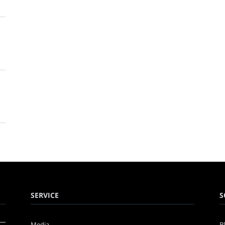
SERVICE
S
Media
B