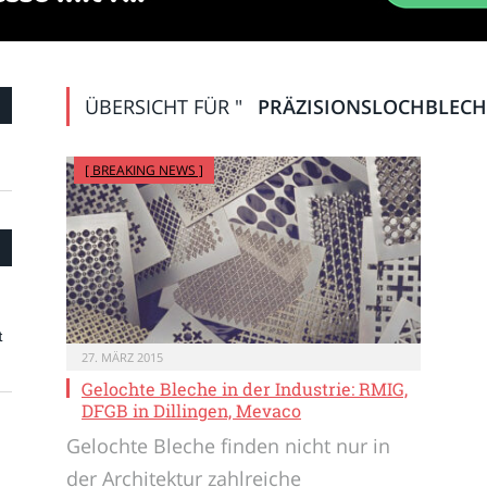
ÜBERSICHT FÜR "
PRÄZISIONSLOCHBLECH
[ BREAKING NEWS ]
t
27. MÄRZ 2015
Gelochte Bleche in der Industrie: RMIG,
DFGB in Dillingen, Mevaco
Gelochte Bleche finden nicht nur in
der Architektur zahlreiche