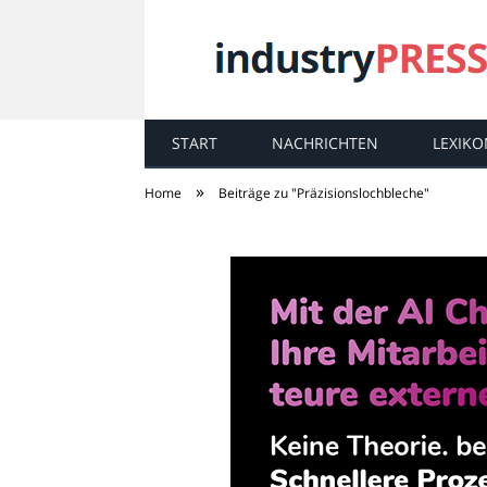
START
NACHRICHTEN
LEXIKO
industry
PRESS
»
Home
Beiträge zu "Präzisionslochbleche"