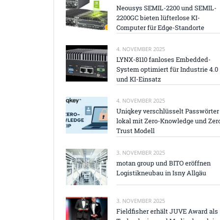
Neousys SEMIL-2200 und SEMIL-
2200GC bieten lüfterlose KI-
Computer für Edge-Standorte
4. NOVEMBER 2025
LYNX-8110 fanloses Embedded-
System optimiert für Industrie 4.0
und KI-Einsatz
4. NOVEMBER 2025
Uniqkey verschlüsselt Passwörter
lokal mit Zero-Knowledge und Zer
Trust Modell
3. NOVEMBER 2025
motan group und BITO eröffnen
Logistikneubau in Isny Allgäu
3. NOVEMBER 2025
Fieldfisher erhält JUVE Award als