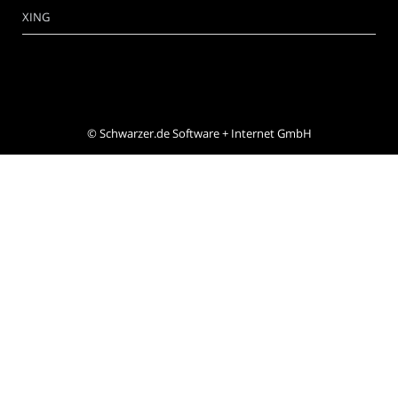
XING
©
Schwarzer.de Software + Internet GmbH