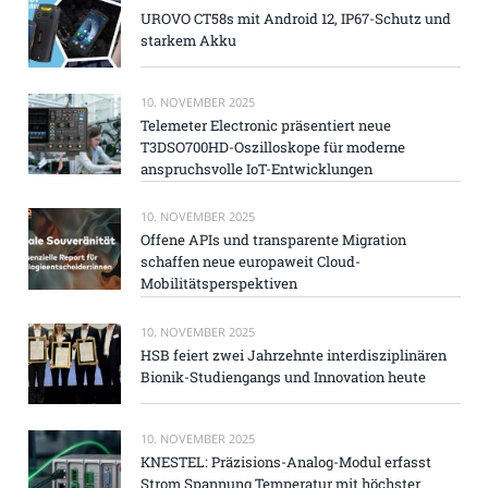
UROVO CT58s mit Android 12, IP67-Schutz und
starkem Akku
10. NOVEMBER 2025
Telemeter Electronic präsentiert neue
T3DSO700HD-Oszilloskope für moderne
anspruchsvolle IoT-Entwicklungen
10. NOVEMBER 2025
Offene APIs und transparente Migration
schaffen neue europaweit Cloud-
Mobilitätsperspektiven
10. NOVEMBER 2025
HSB feiert zwei Jahrzehnte interdisziplinären
Bionik-Studiengangs und Innovation heute
10. NOVEMBER 2025
KNESTEL: Präzisions-Analog-Modul erfasst
Strom Spannung Temperatur mit höchster