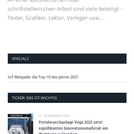
schriftstellerischen Arbeit sind viele beteiligt –
Texter, Grafiker, Lektor, Verleger usw.…
SPECIALS
IoT-Beispiele: die Top-10 des Jahres 2021
TICKER: DAS IST WICHTIG
12. NOVEMBER 2025
Portalwaschanlage Vega 2022 setzt
signifikanten Innovationsmaßstab am
Welzheimer Standort