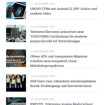
11. NOVEMBER 2025
UROVO CT58s mit Android 12, IP67-Schutz und
starkem Akku
10. NOVEMBER 2025
Telemeter Electronic präsentiert neue
T3DSO700HD-Oszilloskope für moderne
anspruchsvolle IoT-Entwicklungen
10. NOVEMBER 2025
Offene APIs und transparente Migration
schaffen neue europaweit Cloud-
Mobilitätsperspektiven
10. NOVEMBER 2025
HSB feiert zwei Jahrzehnte interdisziplinären
Bionik-Studiengangs und Innovation heute
10. NOVEMBER 2025
KNESTEL: Präzisions-Analog-Modul erfasst