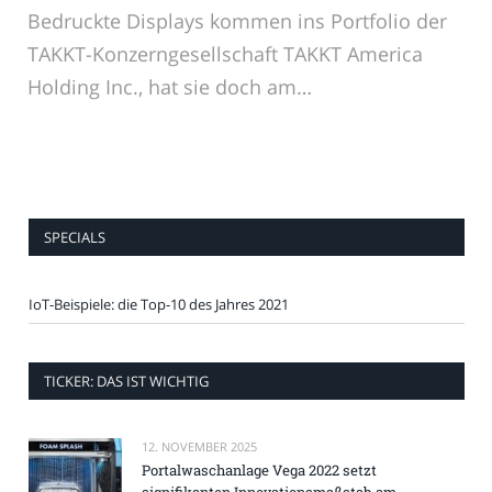
Bedruckte Displays kommen ins Portfolio der
TAKKT-Konzerngesellschaft TAKKT America
Holding Inc., hat sie doch am…
SPECIALS
IoT-Beispiele: die Top-10 des Jahres 2021
TICKER: DAS IST WICHTIG
12. NOVEMBER 2025
Portalwaschanlage Vega 2022 setzt
signifikanten Innovationsmaßstab am