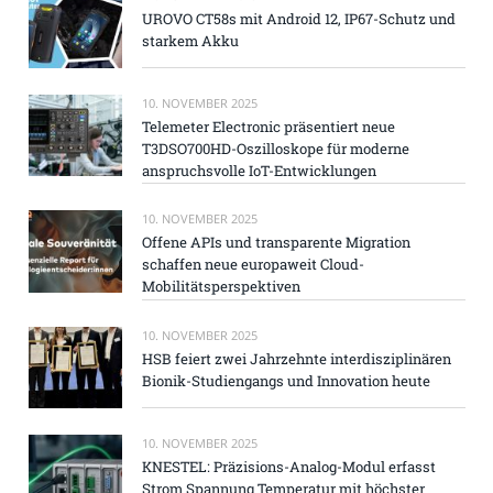
UROVO CT58s mit Android 12, IP67-Schutz und
starkem Akku
10. NOVEMBER 2025
Telemeter Electronic präsentiert neue
T3DSO700HD-Oszilloskope für moderne
anspruchsvolle IoT-Entwicklungen
10. NOVEMBER 2025
Offene APIs und transparente Migration
schaffen neue europaweit Cloud-
Mobilitätsperspektiven
10. NOVEMBER 2025
HSB feiert zwei Jahrzehnte interdisziplinären
Bionik-Studiengangs und Innovation heute
10. NOVEMBER 2025
KNESTEL: Präzisions-Analog-Modul erfasst
Strom Spannung Temperatur mit höchster