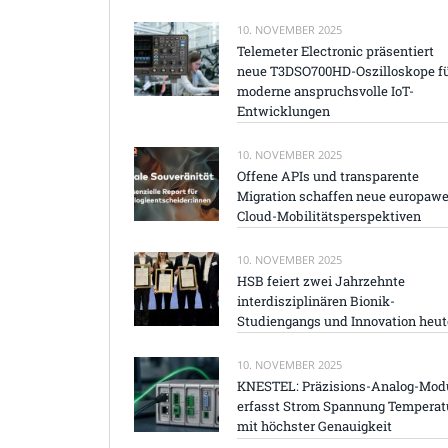
10. NOVEMBER 2025
Telemeter Electronic präsentiert
neue T3DSO700HD-Oszilloskope f
moderne anspruchsvolle IoT-
Entwicklungen
10. NOVEMBER 2025
Offene APIs und transparente
Migration schaffen neue europawe
Cloud-Mobilitätsperspektiven
10. NOVEMBER 2025
HSB feiert zwei Jahrzehnte
interdisziplinären Bionik-
Studiengangs und Innovation heut
10. NOVEMBER 2025
KNESTEL: Präzisions-Analog-Mod
erfasst Strom Spannung Temperat
mit höchster Genauigkeit