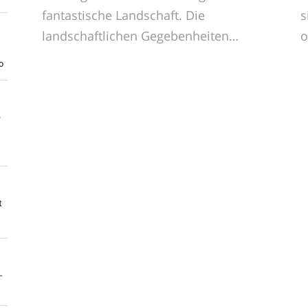
fantastische Landschaft. Die
s
landschaftlichen Gegebenheiten…
o
e
t
-