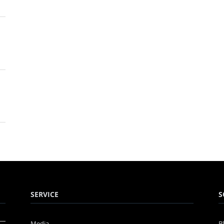
SERVICE
S
Media
B