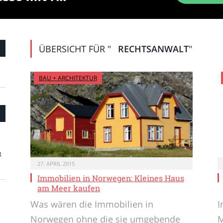
ÜBERSICHT FÜR "
RECHTSANWALT
"
BAU + ARCHITEKTUR
t
27. APRIL 2015
Immobilien in Norwegen: Kleines Haus
am Meer kaufen
Was wären die Immobilien in
I
Norwegen ohne die sie umgebende
M