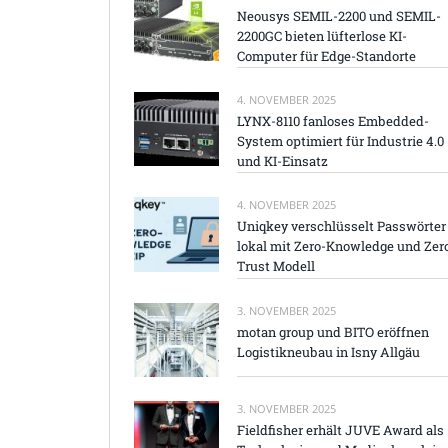
Neousys SEMIL-2200 und SEMIL-
2200GC bieten lüfterlose KI-
Computer für Edge-Standorte
4. NOVEMBER 2025
LYNX-8110 fanloses Embedded-
System optimiert für Industrie 4.0
und KI-Einsatz
4. NOVEMBER 2025
Uniqkey verschlüsselt Passwörter
lokal mit Zero-Knowledge und Zer
Trust Modell
3. NOVEMBER 2025
motan group und BITO eröffnen
Logistikneubau in Isny Allgäu
3. NOVEMBER 2025
Fieldfisher erhält JUVE Award als