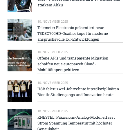
starkem Akku
10. NOVEMBER 2025
Telemeter Electronic präsentiert neue
T3DSO700HD-Oszilloskope für moderne
anspruchsvolle IoT-Entwicklungen
10. NOVEMBER 2025
Offene APIs und transparente Migration
schaffen neue europaweit Cloud-
Mobilitätsperspektiven
10. NOVEMBER 2025
HSB feiert zwei Jahrzehnte interdisziplinären
Bionik-Studiengangs und Innovation heute
10. NOVEMBER 2025
KNESTEL: Präzisions-Analog-Modul erfasst
Strom Spannung Temperatur mit höchster
Genauigkeit