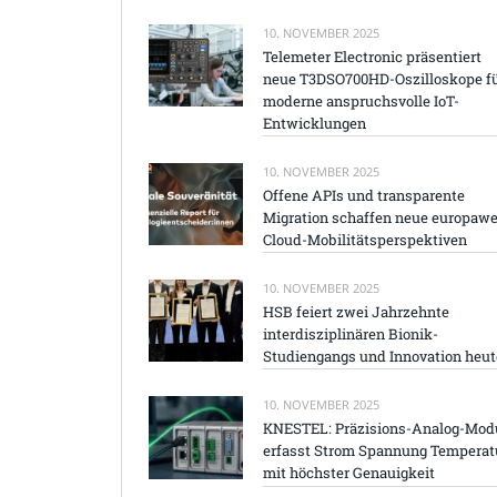
10. NOVEMBER 2025
Telemeter Electronic präsentiert
neue T3DSO700HD-Oszilloskope f
moderne anspruchsvolle IoT-
Entwicklungen
10. NOVEMBER 2025
Offene APIs und transparente
Migration schaffen neue europawe
Cloud-Mobilitätsperspektiven
10. NOVEMBER 2025
HSB feiert zwei Jahrzehnte
interdisziplinären Bionik-
Studiengangs und Innovation heut
10. NOVEMBER 2025
KNESTEL: Präzisions-Analog-Mod
erfasst Strom Spannung Temperat
mit höchster Genauigkeit