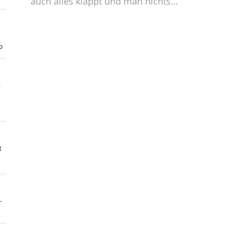
auch alles klappt und man nichts…
o
e
t
-