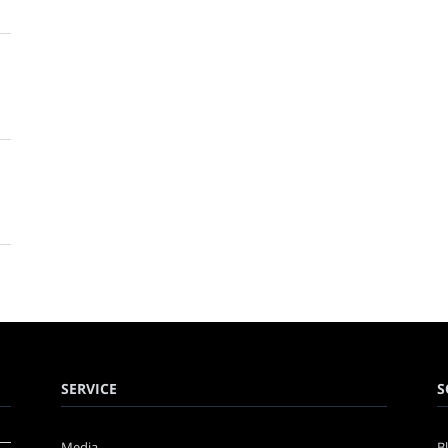
SERVICE
S
Media
B