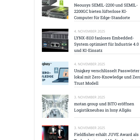
Neousys SEMIL-2200 und SEMIL-
2200GC bieten lüfterlose KI-
Computer für Edge-Standorte
4. NOVEMBER 2025
LYNX-8110 fanloses Embedded-
System optimiert für Industrie 4.0
und KI-Einsatz
4. NOVEMBER 2025
Uniqkey verschlüsselt Passwörter
lokal mit Zero-Knowledge und Zer
Trust Modell
3. NOVEMBER 2025
motan group und BITO eröffnen
Logistikneubau in Isny Allgäu
3. NOVEMBER 2025
Fieldfisher erhält JUVE Award als