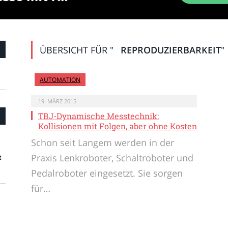
ÜBERSICHT FÜR "
REPRODUZIERBARKEIT
"
AUTOMATION
19. MÄRZ 2015
TBJ-Dynamische Messtechnik:
Kollisionen mit Folgen, aber ohne Kosten
Schon seit Langem werden in der
Praxis Lenkroboter, Schaltroboter und
t
Pedalroboter eingesetzt. Sie sorgen
für…