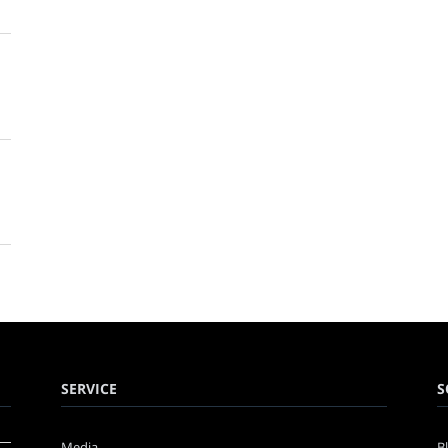
SERVICE
S
Media
B