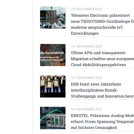
10. NOVEMBER 2025
Telemeter Electronic präsentiert
neue T3DSO700HD-Oszilloskope f
moderne anspruchsvolle IoT-
Entwicklungen
10. NOVEMBER 2025
Offene APIs und transparente
Migration schaffen neue europawe
Cloud-Mobilitätsperspektiven
10. NOVEMBER 2025
HSB feiert zwei Jahrzehnte
interdisziplinären Bionik-
Studiengangs und Innovation heut
10. NOVEMBER 2025
KNESTEL: Präzisions-Analog-Mod
erfasst Strom Spannung Temperat
mit höchster Genauigkeit