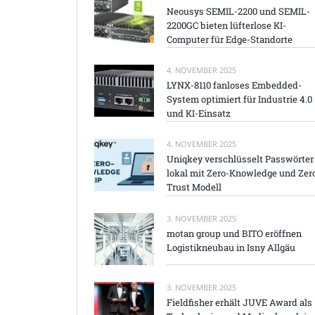
Neousys SEMIL-2200 und SEMIL-
2200GC bieten lüfterlose KI-
Computer für Edge-Standorte
4. NOVEMBER 2025
LYNX-8110 fanloses Embedded-
System optimiert für Industrie 4.0
und KI-Einsatz
4. NOVEMBER 2025
Uniqkey verschlüsselt Passwörter
lokal mit Zero-Knowledge und Zer
Trust Modell
3. NOVEMBER 2025
motan group und BITO eröffnen
Logistikneubau in Isny Allgäu
3. NOVEMBER 2025
Fieldfisher erhält JUVE Award als