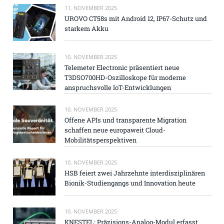
11. NOVEMBER 2025
UROVO CT58s mit Android 12, IP67-Schutz und
starkem Akku
10. NOVEMBER 2025
Telemeter Electronic präsentiert neue
T3DSO700HD-Oszilloskope für moderne
anspruchsvolle IoT-Entwicklungen
10. NOVEMBER 2025
Offene APIs und transparente Migration
schaffen neue europaweit Cloud-
Mobilitätsperspektiven
10. NOVEMBER 2025
HSB feiert zwei Jahrzehnte interdisziplinären
Bionik-Studiengangs und Innovation heute
10. NOVEMBER 2025
KNESTEL: Präzisions-Analog-Modul erfasst