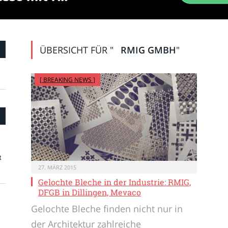
ÜBERSICHT FÜR "
RMIG GMBH
"
[ BREAKING NEWS ]
t
27. MÄRZ 2015
Gelochte Bleche in der Industrie: RMIG,
DFGB in Dillingen, Mevaco
Gelochte Bleche finden nicht nur in
der Architektur zahlreiche