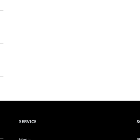
SERVICE
S
Media
B