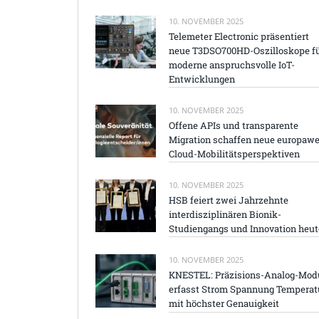
10. NOVEMBER 2025
Telemeter Electronic präsentiert
neue T3DSO700HD-Oszilloskope f
moderne anspruchsvolle IoT-
Entwicklungen
10. NOVEMBER 2025
Offene APIs und transparente
Migration schaffen neue europawe
Cloud-Mobilitätsperspektiven
10. NOVEMBER 2025
HSB feiert zwei Jahrzehnte
interdisziplinären Bionik-
Studiengangs und Innovation heut
10. NOVEMBER 2025
KNESTEL: Präzisions-Analog-Mod
erfasst Strom Spannung Temperat
mit höchster Genauigkeit