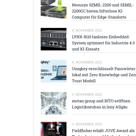
Neousys SEMIL-2200 und SEMIL-
2200GC bieten lüfterlose KI-
Computer für Edge-Standorte
4. NOVEMBER 2025
LYNX-8110 fanloses Embedded-
System optimiert für Industrie 4.0
und KI-Einsatz
4. NOVEMBER 2025
Uniqkey verschlüsselt Passwörter
lokal mit Zero-Knowledge und Zer
Trust Modell
3. NOVEMBER 2025
motan group und BITO eröffnen
Logistikneubau in Isny Allgäu
3. NOVEMBER 2025
Fieldfisher erhält JUVE Award als