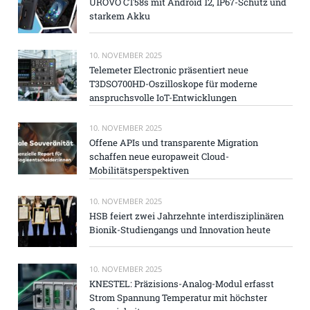
UROVO CT58s mit Android 12, IP67-Schutz und
starkem Akku
10. NOVEMBER 2025
Telemeter Electronic präsentiert neue
T3DSO700HD-Oszilloskope für moderne
anspruchsvolle IoT-Entwicklungen
10. NOVEMBER 2025
Offene APIs und transparente Migration
schaffen neue europaweit Cloud-
Mobilitätsperspektiven
10. NOVEMBER 2025
HSB feiert zwei Jahrzehnte interdisziplinären
Bionik-Studiengangs und Innovation heute
10. NOVEMBER 2025
KNESTEL: Präzisions-Analog-Modul erfasst
Strom Spannung Temperatur mit höchster