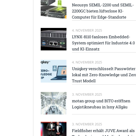
Neousys SEMIL-2200 und SEMIL-
2200GC bieten lüfterlose KI-
Computer für Edge-Standorte
4. NOVEMBER 2025
LYNX-8110 fanloses Embedded-
System optimiert für Industrie 4.0
und KI-Einsatz
4. NOVEMBER 2025
Uniqkey verschlüsselt Passwörter
lokal mit Zero-Knowledge und Zer
Trust Modell
3. NOVEMBER 2025
motan group und BITO eröffnen
Logistikneubau in Isny Allgäu
3. NOVEMBER 2025
Fieldfisher erhält JUVE Award als