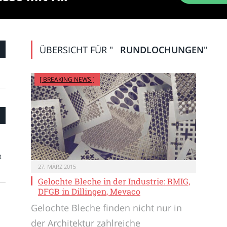
ÜBERSICHT FÜR "
RUNDLOCHUNGEN
"
[ BREAKING NEWS ]
t
27. MÄRZ 2015
Gelochte Bleche in der Industrie: RMIG,
DFGB in Dillingen, Mevaco
Gelochte Bleche finden nicht nur in
der Architektur zahlreiche