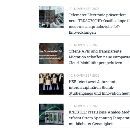
10. NOVEMBER 2025
Telemeter Electronic präsentiert
neue T3DSO700HD-Oszilloskope f
moderne anspruchsvolle IoT-
Entwicklungen
10. NOVEMBER 2025
Offene APIs und transparente
Migration schaffen neue europawe
Cloud-Mobilitätsperspektiven
10. NOVEMBER 2025
HSB feiert zwei Jahrzehnte
interdisziplinären Bionik-
Studiengangs und Innovation heut
10. NOVEMBER 2025
KNESTEL: Präzisions-Analog-Mod
erfasst Strom Spannung Temperat
mit höchster Genauigkeit