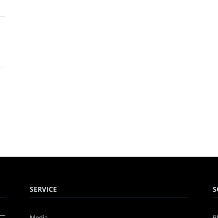
SERVICE
S
Media
B