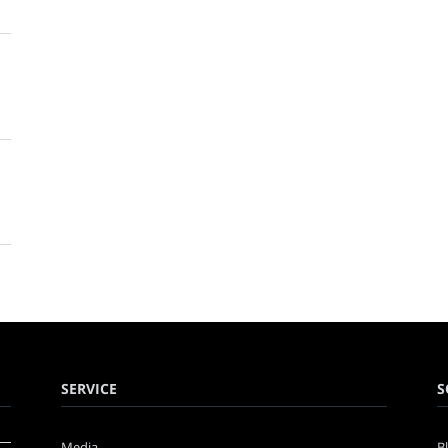
SERVICE
S
Media
B