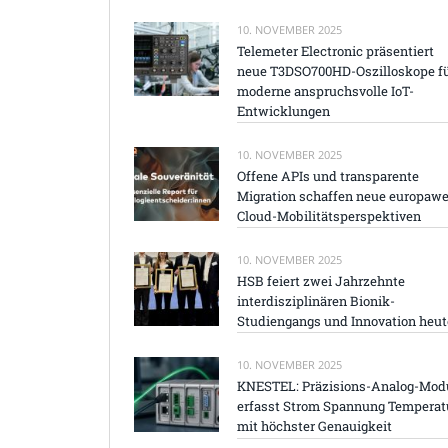
10. NOVEMBER 2025
Telemeter Electronic präsentiert
neue T3DSO700HD-Oszilloskope f
moderne anspruchsvolle IoT-
Entwicklungen
10. NOVEMBER 2025
Offene APIs und transparente
Migration schaffen neue europawe
Cloud-Mobilitätsperspektiven
10. NOVEMBER 2025
HSB feiert zwei Jahrzehnte
interdisziplinären Bionik-
Studiengangs und Innovation heut
10. NOVEMBER 2025
KNESTEL: Präzisions-Analog-Mod
erfasst Strom Spannung Temperat
mit höchster Genauigkeit