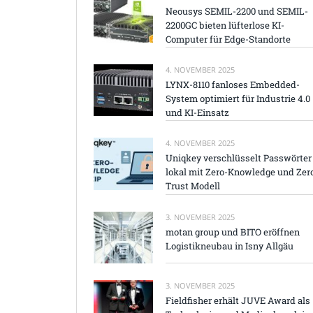
Neousys SEMIL-2200 und SEMIL-
2200GC bieten lüfterlose KI-
Computer für Edge-Standorte
4. NOVEMBER 2025
LYNX-8110 fanloses Embedded-
System optimiert für Industrie 4.0
und KI-Einsatz
4. NOVEMBER 2025
Uniqkey verschlüsselt Passwörter
lokal mit Zero-Knowledge und Zer
Trust Modell
3. NOVEMBER 2025
motan group und BITO eröffnen
Logistikneubau in Isny Allgäu
3. NOVEMBER 2025
Fieldfisher erhält JUVE Award als