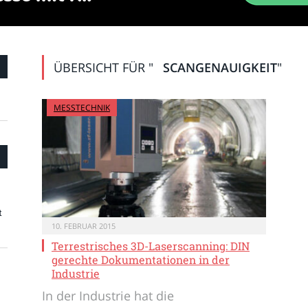
ÜBERSICHT FÜR "
SCANGENAUIGKEIT
"
MESSTECHNIK
t
10. FEBRUAR 2015
Terrestrisches 3D-Laserscanning: DIN
gerechte Dokumentationen in der
Industrie
In der Industrie hat die