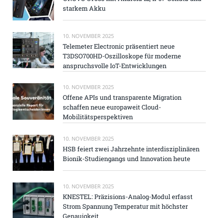
starkem Akku
10. NOVEMBER 2025
Telemeter Electronic präsentiert neue
T3DSO700HD-Oszilloskope für moderne
anspruchsvolle IoT-Entwicklungen
10. NOVEMBER 2025
Offene APIs und transparente Migration
schaffen neue europaweit Cloud-
Mobilitätsperspektiven
10. NOVEMBER 2025
HSB feiert zwei Jahrzehnte interdisziplinären
Bionik-Studiengangs und Innovation heute
10. NOVEMBER 2025
KNESTEL: Präzisions-Analog-Modul erfasst
Strom Spannung Temperatur mit höchster
Genauigkeit