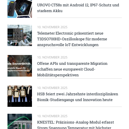
UROVO CT58s mit Android 12, IP67-Schutz und
starkem Akku
10. NOVEMBER 2025
Telemeter Electronic präsentiert neue
T3DSO700HD-Oszilloskope für moderne
anspruchsvolle IoT-Entwicklungen
10. NOVEMBER 2025
Offene APIs und transparente Migration
schaffen neue europaweit Cloud-
Mobilitätsperspektiven
10. NOVEMBER 2025
HSB feiert zwei Jahrzehnte interdisziplinären
Bionik-Studiengangs und Innovation heute
10. NOVEMBER 2025
KNESTEL: Präzisions-Analog-Modul erfasst
Strom Spannung Temperatur mit höchster