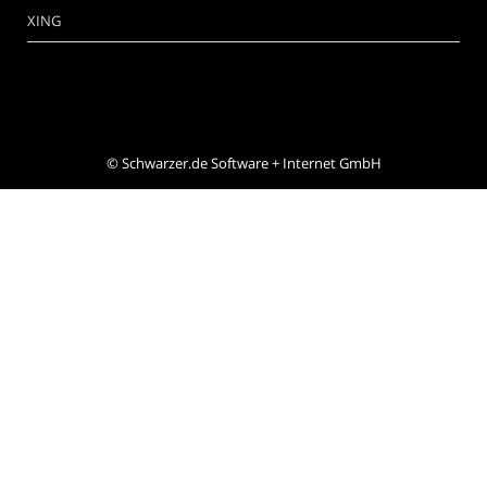
XING
©
Schwarzer.de Software + Internet GmbH