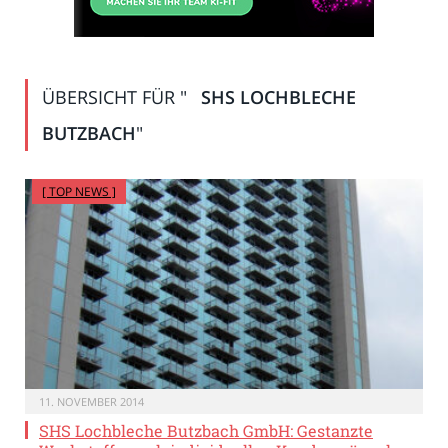
ÜBERSICHT FÜR "
SHS LOCHBLECHE
BUTZBACH
"
[ TOP NEWS ]
11. NOVEMBER 2014
SHS Lochbleche Butzbach GmbH: Gestanzte