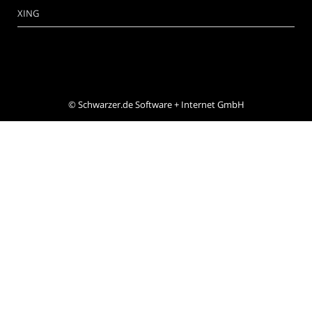
XING
©
Schwarzer.de Software + Internet GmbH