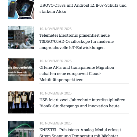
UROVO CT58s mit Android 12, IP67-Schutz und
starkem Akku
10. NOVEMBER 2025
Telemeter Electronic präsentiert neue
T3DSO700HD-Oszilloskope für moderne
anspruchsvolle IoT-Entwicklungen
10. NOVEMBER 2025
Offene APIs und transparente Migration
schaffen neue europaweit Cloud-
Mobilitätsperspektiven
10. NOVEMBER 2025
HSB feiert zwei Jahrzehnte interdisziplinären
Bionik-Studiengangs und Innovation heute
10. NOVEMBER 2025
KNESTEL: Präzisions-Analog-Modul erfasst
Strom Spannung Temperatur mit höchster