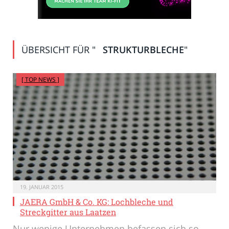
ÜBERSICHT FÜR "
STRUKTURBLECHE
"
[ TOP NEWS ]
19. JANUAR 2015
JAERA GmbH & Co. KG: Lochbleche und
Streckgitter aus Laatzen
Nur wenige Unternehmen befassen sich so