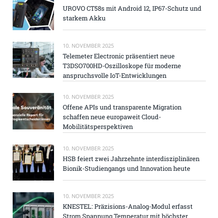
UROVO CT58s mit Android 12, IP67-Schutz und
starkem Akku
10. NOVEMBER 2025
Telemeter Electronic präsentiert neue
T3DSO700HD-Oszilloskope für moderne
anspruchsvolle IoT-Entwicklungen
10. NOVEMBER 2025
Offene APIs und transparente Migration
schaffen neue europaweit Cloud-
Mobilitätsperspektiven
10. NOVEMBER 2025
HSB feiert zwei Jahrzehnte interdisziplinären
Bionik-Studiengangs und Innovation heute
10. NOVEMBER 2025
KNESTEL: Präzisions-Analog-Modul erfasst
Strom Spannung Temperatur mit höchster