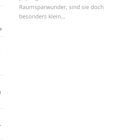
Raumsparwunder, sind sie doch
besonders klein…
o
e
t
-