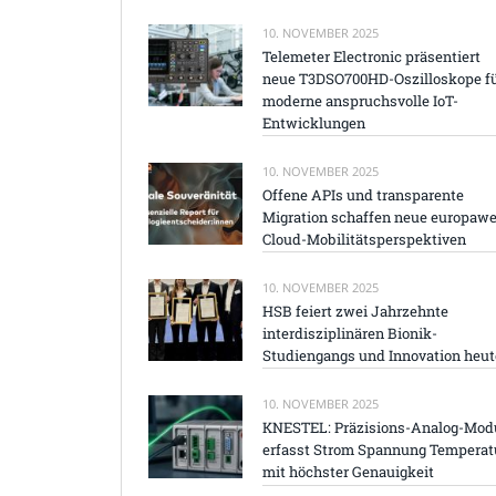
10. NOVEMBER 2025
Telemeter Electronic präsentiert
neue T3DSO700HD-Oszilloskope f
moderne anspruchsvolle IoT-
Entwicklungen
10. NOVEMBER 2025
Offene APIs und transparente
Migration schaffen neue europawe
Cloud-Mobilitätsperspektiven
10. NOVEMBER 2025
HSB feiert zwei Jahrzehnte
interdisziplinären Bionik-
Studiengangs und Innovation heut
10. NOVEMBER 2025
KNESTEL: Präzisions-Analog-Mod
erfasst Strom Spannung Temperat
mit höchster Genauigkeit