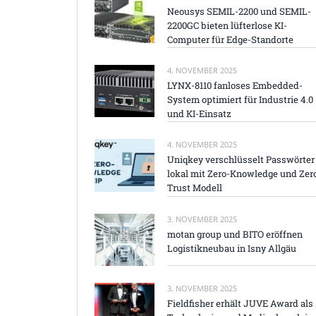
Neousys SEMIL-2200 und SEMIL-
2200GC bieten lüfterlose KI-
Computer für Edge-Standorte
4. NOVEMBER 2025
LYNX-8110 fanloses Embedded-
System optimiert für Industrie 4.0
und KI-Einsatz
4. NOVEMBER 2025
Uniqkey verschlüsselt Passwörter
lokal mit Zero-Knowledge und Zer
Trust Modell
3. NOVEMBER 2025
motan group und BITO eröffnen
Logistikneubau in Isny Allgäu
3. NOVEMBER 2025
Fieldfisher erhält JUVE Award als