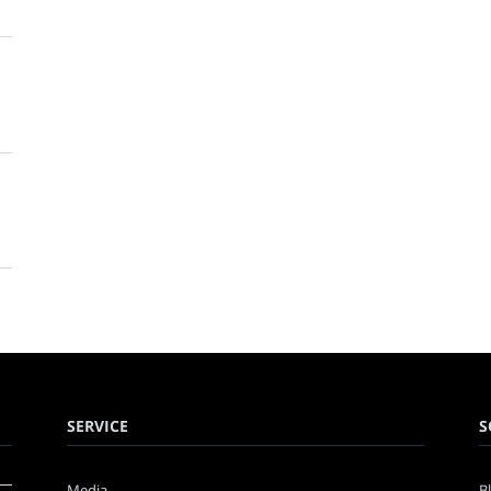
SERVICE
S
Media
B