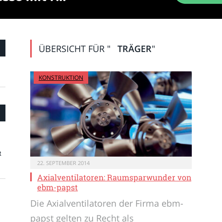
ÜBERSICHT FÜR "
TRÄGER
"
KONSTRUKTION
t
22. SEPTEMBER 2014
Axialventilatoren: Raumsparwunder von
ebm-papst
Die Axialventilatoren der Firma ebm-
papst gelten zu Recht als