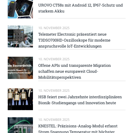
UROVO CT58s mit Android 12, IP67-Schutz und
starkem Akku
10. NOVEMBER 2025
Telemeter Electronic präsentiert neue
T3DSO700HD-Oszilloskope für moderne
anspruchsvolle IoT-Entwicklungen
10. NOVEMBER 2025
Offene APIs und transparente Migration
schaffen neue europaweit Cloud-
Mobilitätsperspektiven
10. NOVEMBER 2025
HSB feiert zwei Jahrzehnte interdisziplinären
Bionik-Studiengangs und Innovation heute
10. NOVEMBER 2025
KNESTEL: Präzisions-Analog-Modul erfasst
Strom Spannung Temperatur mit höchster