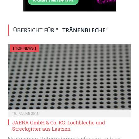
ÜBERSICHT FÜR "
TRÄNENBLECHE
"
[ TOP NEWS ]
19. JANUAR 2015
JAERA GmbH & Co. KG: Lochbleche und
Streckgitter aus Laatzen
Nur wenige Unternehmen befassen sich so